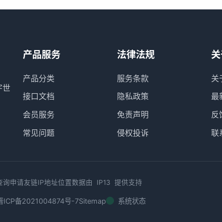
产品服务
法律法规
关
产品分类
服务条款
关
字世
接口文档
隐私政策
最
会员服务
免责声明
反
常见问题
侵权投诉
联
查询
申请友链
IP地址位置数据由
IP13
提供支持
晋ICP备2021004874号-7
Sitemap
系统状态