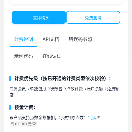
立即购买
免费测试
计费说明
API文档
错误码参照
示例代码
在线调试
计费优先级（按已开通的计费类型依次校验）：
专属会员->单独包月->次数包->点数计费->账户余额->免费额
度
按量计费：
该产品支持点数余额抵扣，每次扣除点数：
1 点
/次
约 0.0001 元
/次