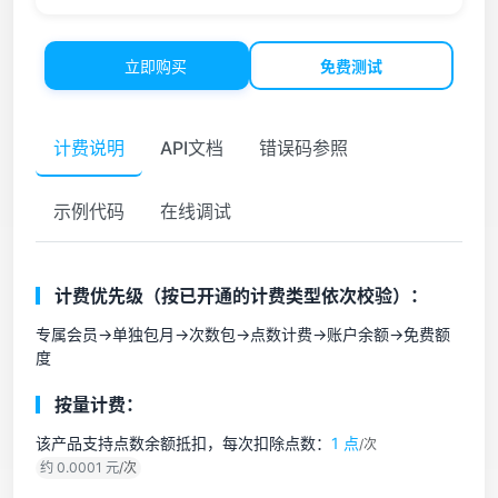
立即购买
免费测试
计费说明
API文档
错误码参照
示例代码
在线调试
计费优先级（按已开通的计费类型依次校验）：
专属会员->单独包月->次数包->点数计费->账户余额->免费额
度
按量计费：
该产品支持点数余额抵扣，每次扣除点数：
1 点
/次
约 0.0001 元
/次