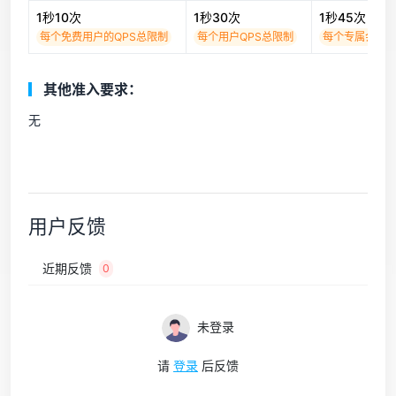
1秒10次
1秒30次
1秒45次
每个免费用户的QPS总限制
每个用户QPS总限制
每个专属会员用
其他准入要求：
无
用户反馈
近期反馈
0
未登录
请
登录
后反馈